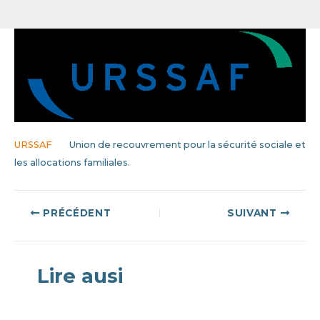
URSSAF
Union de recouvrement pour la sécurité sociale et
les allocations familiales.
Navigation
PRÉCÉDENT
SUIVANT
des
articles
Lire ausi