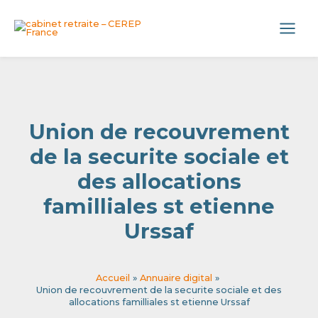
Aller
Panneau de gestion des cookies
au
Main
contenu
Menu
Union de recouvrement
de la securite sociale et
des allocations
familliales st etienne
Urssaf
Accueil
Annuaire digital
Union de recouvrement de la securite sociale et des
allocations familliales st etienne Urssaf