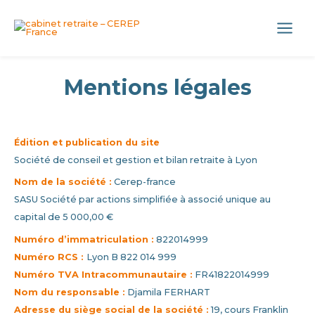
Aller
Panneau de gestion des cookies
au
Main
contenu
Menu
Mentions légales
Édition et publication du site
Société de conseil et gestion et bilan retraite à Lyon
Nom de la société :
Cerep-france
SASU Société par actions simplifiée à associé unique au
capital de 5 000,00 €
Numéro d’immatriculation :
822014999
Numéro RCS :
Lyon B 822 014 999
Numéro TVA Intracommunautaire :
FR41822014999
Nom du responsable :
Djamila FERHART
Adresse du siège social de la société :
19, cours Franklin