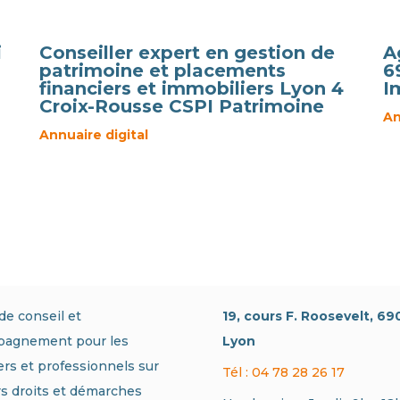
i
Conseiller expert en gestion de
A
patrimoine et placements
6
financiers et immobiliers Lyon 4
I
Croix-Rousse CSPI Patrimoine
An
Annuaire digital
de conseil et
19, cours F. Roosevelt, 6
pagnement pour les
Lyon
iers et professionnels sur
Tél : 04 78 28 26 17
rs droits et démarches