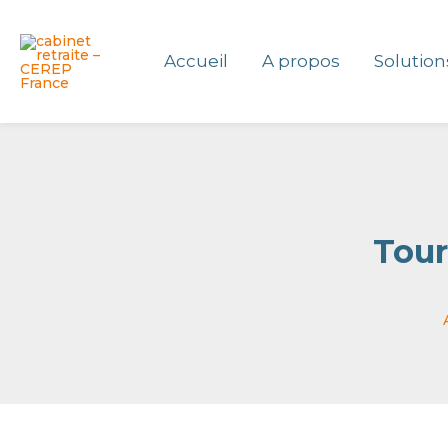
Aller
Panneau de gestion des cookies
au
Accueil
A propos
Solution
contenu
Tour