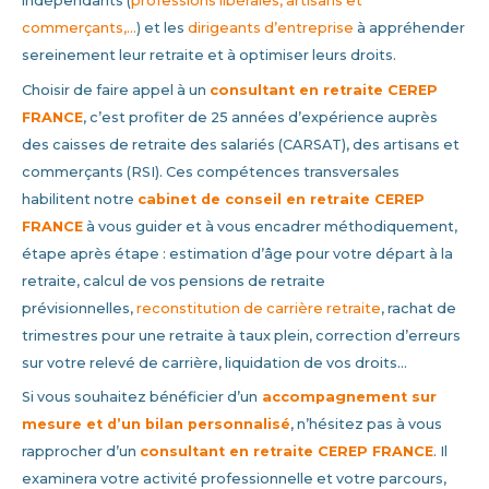
indépendants (
professions libérales
,
artisans et
commerçants
,
…
) et les
dirigeants d’entreprise
à appréhender
sereinement leur retraite et à optimiser leurs droits.
Choisir de faire appel à un
consultant en retraite
CEREP
FRANCE
, c’est profiter de 25 années d’expérience auprès
des caisses de retraite des salariés (CARSAT), des artisans et
commerçants (RSI). Ces compétences transversales
habilitent notre
cabinet de conseil en retraite
CEREP
FRANCE
à vous guider et à vous encadrer méthodiquement,
étape après étape : estimation d’âge pour votre départ à la
retraite, calcul de vos pensions de retraite
prévisionnelles,
reconstitution de carrière retraite
, rachat de
trimestres pour une retraite à taux plein, correction d’erreurs
sur votre relevé de carrière, liquidation de vos droits…
Si vous souhaitez bénéficier d’un
accompagnement sur
mesure et d’un bilan personnalisé
, n’hésitez pas à vous
rapprocher d’un
consultant en retraite CEREP FRANCE
. Il
examinera votre activité professionnelle et votre parcours,