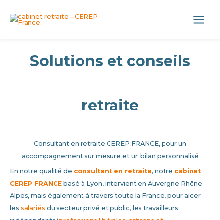
Aller
Panneau de gestion des cookies
au
Main
contenu
Menu
Solutions et conseils
retraite
Consultant en retraite CEREP FRANCE, pour un
accompagnement sur mesure et un bilan personnalisé
En notre qualité de
consultant en retraite
, notre
cabinet
CEREP FRANCE
basé à Lyon, intervient en Auvergne Rhône
Alpes, mais également à travers toute la France, pour aider
les
salari
és
du secteur privé et public, les travailleurs